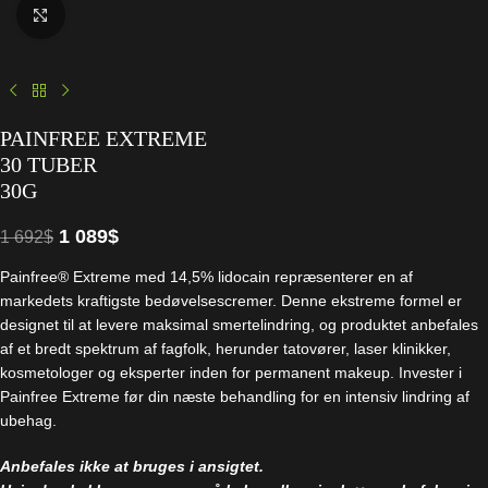
Click to enlarge
PAINFREE EXTREME
30 TUBER
30G
1 089
$
1 692
$
Painfree® Extreme med 14,5% lidocain repræsenterer en af
markedets kraftigste bedøvelsescremer. Denne ekstreme formel er
designet til at levere maksimal smertelindring, og produktet anbefales
af et bredt spektrum af fagfolk, herunder tatovører, laser klinikker,
kosmetologer og eksperter inden for permanent makeup. Invester i
Painfree Extreme før din næste behandling for en intensiv lindring af
ubehag.
Anbefales ikke at bruges i ansigtet.