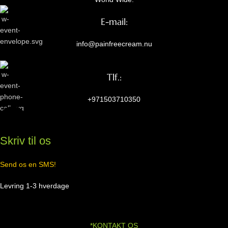
E-mail:
info@painfreecream.nu
Tlf.:
+971503710350
Skriv til os
Send os en SMS!
Levring 1-3 hverdage
*KONTAKT OS