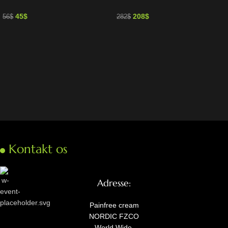
45
$
208
$
56
$
282
$
Kontakt os
Adresse:
Painfree cream
NORDIC FZCO
World Wide.