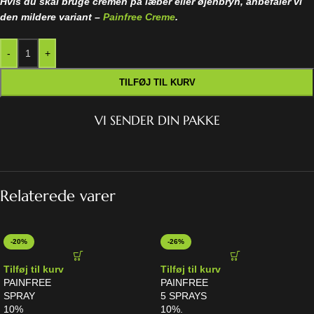
Hvis du skal bruge cremen på læber eller øjenbryn, anbefaler vi
den mildere variant –
Painfree Creme
.
-
+
TILFØJ TIL KURV
VI SENDER DIN PAKKE
Relaterede varer
-20%
-26%
Tilføj til kurv
Tilføj til kurv
PAINFREE
PAINFREE
SPRAY
5 SPRAYS
10%
10%.