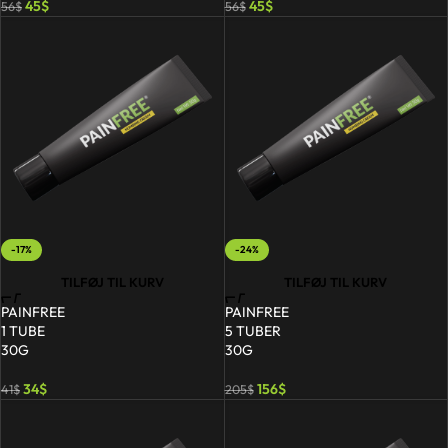
45
$
45
$
56
$
56
$
-17%
-24%
TILFØJ TIL KURV
TILFØJ TIL KURV
PAINFREE
PAINFREE
1 TUBE
5 TUBER
30G
30G
34
$
156
$
41
$
205
$