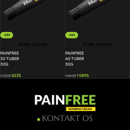
-33%
-34%
TILFØJ TIL KURV
TILFØJ TIL KURV
PAINFREE
PAINFREE
30 TUBER
40 TUBER
30G
30G
823
$
1 089
$
1 230
$
1 640
$
KONTAKT OS