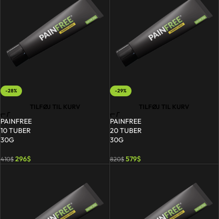
-28%
-29%
TILFØJ TIL KURV
TILFØJ TIL KURV
PAINFREE
PAINFREE
10 TUBER
20 TUBER
30G
30G
296
$
579
$
410
$
820
$