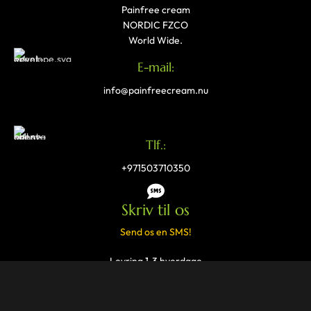
Painfree cream
NORDIC FZCO
World Wide.
E-mail:
info@painfreecream.nu
Tlf.:
+971503710350
Skriv til os
Send os en SMS!
Levring 1-3 hverdage
*KONTAKT OS
*PRIVATLIVSPOLITIK
*FRAGTPOLITIK